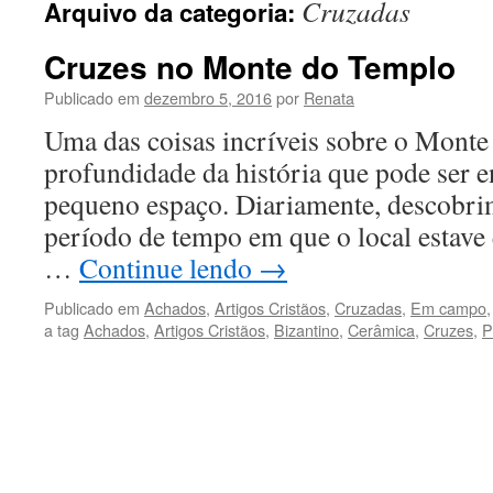
Cruzadas
Arquivo da categoria:
conteúdo
Cruzes no Monte do Templo
Publicado em
dezembro 5, 2016
por
Renata
Uma das coisas incríveis sobre o Monte
profundidade da história que pode ser
pequeno espaço. Diariamente, descobrim
período de tempo em que o local estave 
…
Continue lendo
→
Publicado em
Achados
,
Artigos Cristãos
,
Cruzadas
,
Em campo
a tag
Achados
,
Artigos Cristãos
,
Bizantino
,
Cerâmica
,
Cruzes
,
P