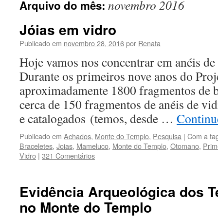
novembro 2016
Arquivo do mês:
conteúdo
Jóias em vidro
Publicado em
novembro 28, 2016
por
Renata
Hoje vamos nos concentrar em anéis de v
Durante os primeiros nove anos do Proj
aproximadamente 1800 fragmentos de br
cerca de 150 fragmentos de anéis de vi
e catalogados (temos, desde …
Continu
Publicado em
Achados
,
Monte do Templo
,
Pesquisa
|
Com a ta
Braceletes
,
Joias
,
Mameluco
,
Monte do Templo
,
Otomano
,
Prim
Vidro
|
321 Comentários
Evidência Arqueológica dos 
no Monte do Templo