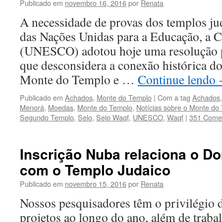
Publicado em
novembro 16, 2016
por
Renata
A necessidade de provas dos templos j
das Nações Unidas para a Educação, a Ci
(UNESCO) adotou hoje uma resolução p
que desconsidera a conexão histórica 
Monte do Templo e …
Continue lendo
Publicado em
Achados
,
Monte do Templo
|
Com a tag
Achados
Menorá
,
Moedas
,
Monte do Templo
,
Notícias sobre o Monte do
Segundo Templo
,
Selo
,
Selo Waqf
,
UNESCO
,
Waqf
|
351 Comen
Inscrição Nuba relaciona o 
com o Templo Judaico
Publicado em
novembro 15, 2016
por
Renata
Nossos pesquisadores têm o privilégio 
projetos ao longo do ano, além de trab