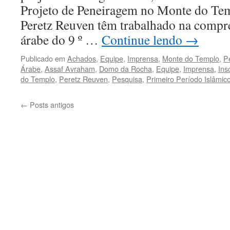
Projeto de Peneiragem no Monte do Te
Peretz Reuven têm trabalhado na compr
árabe do 9 º …
Continue lendo
→
Publicado em
Achados
,
Equipe
,
Imprensa
,
Monte do Templo
,
P
Árabe
,
Assaf Avraham
,
Domo da Rocha
,
Equipe
,
Imprensa
,
Ins
do Templo
,
Peretz Reuven
,
Pesquisa
,
Primeiro Período Islâmic
←
Posts antigos