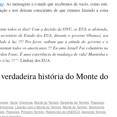
ing
. As mensagens e e-mails que recebemos de vocês, como este,
nação e nos deixam conscientes de que estamos fazendo a coisa
tante todos os dias! Com a decisão da ONU, os EUA se abstendo,
y secretário de Estado dos EUA, durante o governo Obama), seu
rdade à luz !!!! Por favor, saibam que a atitude do governo e o
sentam todos os americanos !!! Eu amo Israel! Fui voluntário na
don Franz. É uma experiência de mudança de vida! Mantenha o
 à luz !!!
“- Lindsay dos EUA
 verdadeira história do Monte do
quipe
,
Geral
,
Imprensa
,
Monte do Templo
,
Negação do Templo
,
Pesquisa
,
Imprensa
,
Ligação com o Monte do Templo
,
Monte do Templo
,
Movimento
plo
,
Pesquisa
,
Primeiro Templo
,
Resolução da UNESCO
,
Segundo Templo
,
 seus favoritos.