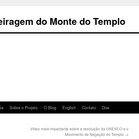
reiragem do Monte do Templo
ia
Sobre o Projeto
O Blog
English
Contato
Doe
Vídeo mais impactante sobre a resolução da UNESCO e o
Movimento de Negação do Templo
→