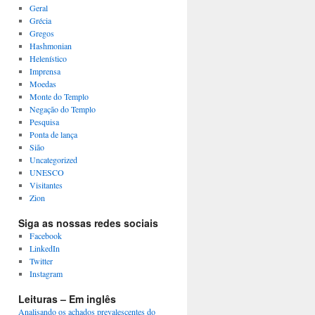
Geral
Grécia
Gregos
Hashmonian
Helenístico
Imprensa
Moedas
Monte do Templo
Negação do Templo
Pesquisa
Ponta de lança
Sião
Uncategorized
UNESCO
Visitantes
Zion
Siga as nossas redes sociais
Facebook
LinkedIn
Twitter
Instagram
Leituras – Em inglês
Analisando os achados prevalescentes do