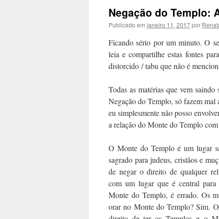
conteúdo
Negação do Templo: A
Publicado em
janeiro 11, 2017
por
Renat
Ficando sério por um minuto. O seg
leia e compartilhe estas fontes 
distorcido / tabu que não é mencio
Todas as matérias que vem saindo
Negação do Templo, só fazem mal ao
eu simplesmente não posso envolver
a relação do Monte do Templo com 
O Monte do Templo é um lugar sa
sagrado para judeus, cristãos e m
de negar o direito de qualquer re
com um lugar que é central para 
Monte do Templo, é errado. Os m
orar no Monte do Templo? Sim. Os 
direito de ter os Templos e o