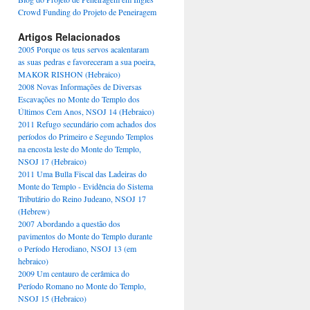
Crowd Funding do Projeto de Peneiragem
Artigos Relacionados
2005 Porque os teus servos acalentaram
as suas pedras e favoreceram a sua poeira,
MAKOR RISHON (Hebraico)
2008 Novas Informações de Diversas
Escavações no Monte do Templo dos
Últimos Cem Anos, NSOJ 14 (Hebraico)
2011 Refugo secundário com achados dos
períodos do Primeiro e Segundo Templos
na encosta leste do Monte do Templo,
NSOJ 17 (Hebraico)
2011 Uma Bulla Fiscal das Ladeiras do
Monte do Templo - Evidência do Sistema
Tributário do Reino Judeano, NSOJ 17
(Hebrew)
2007 Abordando a questão dos
pavimentos do Monte do Templo durante
o Período Herodiano, NSOJ 13 (em
hebraico)
2009 Um centauro de cerâmica do
Período Romano no Monte do Templo,
NSOJ 15 (Hebraico)