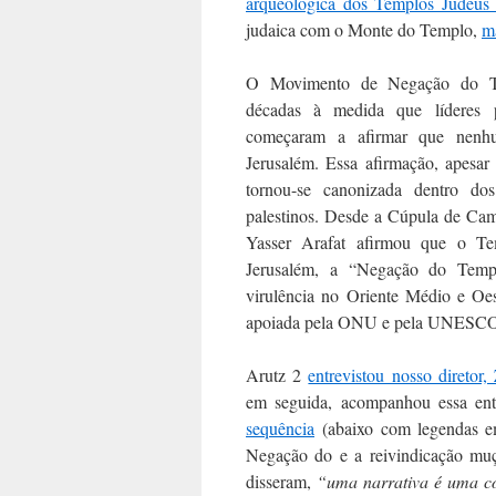
arqueológica dos Templos Judeu
judaica com o Monte do Templo,
m
O Movimento de Negação do Tem
décadas à medida que líderes po
começaram a afirmar que nenh
Jerusalém. Essa afirmação, apesar d
tornou-se canonizada dentro dos 
palestinos. Desde a Cúpula de Ca
Yasser Arafat afirmou que o Te
Jerusalém, a “Negação do Temp
virulência no Oriente Médio e Oe
apoiada pela ONU e pela UNESC
Arutz 2
entrevistou nosso diretor,
em seguida, acompanhou essa en
sequência
(abaixo com legendas e
Negação do e a reivindicação mu
disseram,
“uma narrativa é uma coi