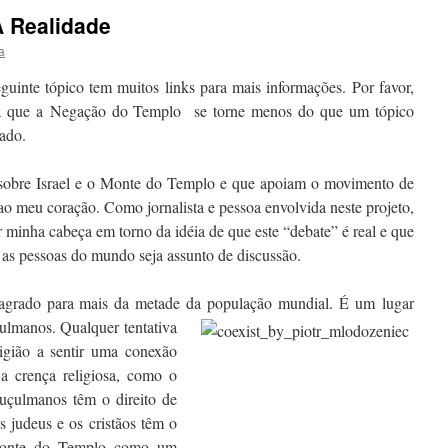
 Realidade
a
uinte tópico tem muitos links para mais informações. Por favor,
para que a Negação do Templo se torne menos do que um tópico
nado.
 sobre Israel e o Monte do Templo e que apoiam o movimento de
 meu coração. Como jornalista e pessoa envolvida neste projeto,
 minha cabeça em torno da idéia de que este “debate” é real e que
as pessoas do mundo seja assunto de discussão.
grado para mais da metade da população mundial. É um lugar
uçulmanos. Qualquer
tentativa
ligião a sentir uma conexão
a crença religiosa, como o
uçulmanos têm o direito de
judeus e os cristãos têm o
 Monte do Templo como um