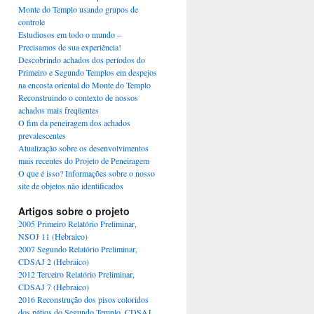
Monte do Templo usando grupos de
controle
Estudiosos em todo o mundo –
Precisamos de sua experiência!
Descobrindo achados dos períodos do
Primeiro e Segundo Templos em despejos
na encosta oriental do Monte do Templo
Reconstruindo o contexto de nossos
achados mais freqüentes
O fim da peneiragem dos achados
prevalescentes
Atualização sobre os desenvolvimentos
mais recentes do Projeto de Peneiragem
O que é isso? Informações sobre o nosso
site de objetos não identificados
Artigos sobre o projeto
2005 Primeiro Relatório Preliminar,
NSOJ 11 (Hebraico)
2007 Segundo Relatório Preliminar,
CDSAJ 2 (Hebraico)
2012 Terceiro Relatório Preliminar,
CDSAJ 7 (Hebraico)
2016 Reconstrução dos pisos coloridos
dos pátios do Segundo Templo, CDSAJ