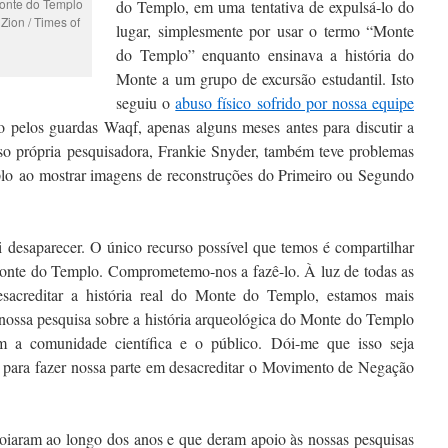
onte do Templo
do Templo, em uma tentativa de expulsá-lo do
Zion / Times of
lugar, simplesmente por usar o termo “Monte
do Templo” enquanto ensinava a história do
Monte a um grupo de excursão estudantil. Isto
seguiu o
abuso físico sofrido por nossa equipe
pelos guardas Waqf, apenas alguns meses antes para discutir a
sso própria pesquisadora, Frankie Snyder, também teve problemas
o ao mostrar imagens de reconstruções do Primeiro ou Segundo
i desaparecer. O único recurso possível que temos é compartilhar
onte do Templo. Comprometemo-nos a fazê-lo. À luz de todas as
desacreditar a história real do Monte do Templo, estamos mais
nossa pesquisa sobre a história arqueológica do Monte do Templo
m a comunidade científica e o público. Dói-me que isso seja
r para fazer nossa parte em desacreditar o Movimento de Negação
oiaram ao longo dos anos e que deram apoio às nossas pesquisas