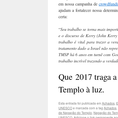
em nossa campanha de
crowdfund
ajudam a fortalecer nossa determi
certa:
“
Seu trabalho se torna mais impor
e o discurso de Kerry (John Kerr
trabalho é vital para trazer a ve
tratamento dado a Israel não repre
TMSP há 6 anos em turnê com Gor
trabalho incrível trazendo a verdade
Que 2017 traga a
Templo à luz.
Esta entrada foi publicada em
Achados
,
E
UNESCO
e marcada com a tag
Achados
,
de Negação do Templo
,
Negação do Tem
UNESCO
. Adicione o
link permanente
aos