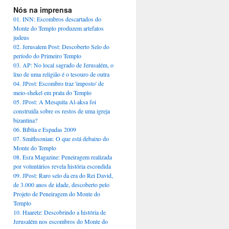
Nós na imprensa
01. INN: Escombros descartados do
Monte do Templo produzem artefatos
judeus
02. Jerusalem Post: Descoberto Selo do
período do Primeiro Templo
03. AP: No local sagrado de Jerusalém, o
lixo de uma religião é o tesouro de outra
04. JPost: Escombro traz 'imposto' de
meio-shekel em prata do Templo
05. JPost: A Mesquita Al-aksa foi
construída sobre os restos de uma igreja
bizantina?
06. Bíblia e Espadas 2009
07. Smithsonian: O que está debaixo do
Monte do Templo
08. Esra Magazine: Peneiragem realizada
por voluntários revela história escondida
09. JPost: Raro selo da era do Rei David,
de 3.000 anos de idade, descoberto pelo
Projeto de Peneiragem do Monte do
Templo
10. Haaretz: Descobrindo a história de
Jerusalém nos escombros do Monte do