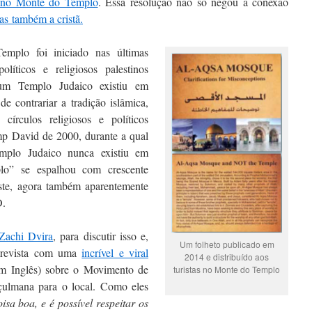
s no Monte do Templo
. Essa resolução não só negou a conexão
as também a cristã.
plo foi iniciado nas últimas
líticos e religiosos palestinos
um Templo Judaico existiu em
e contrariar a tradição islâmica,
círculos religiosos e políticos
mp David de 2000, durante a qual
mplo Judaico nunca existiu em
lo” se espalhou com crescente
ste, agora também aparentemente
O.
 Zachi Dvira
, para discutir isso e,
Um folheto publicado em
trevista com uma
incrível e viral
2014 e distribuído aos
m Inglês) sobre o Movimento de
turistas no Monte do Templo
çulmana para o local. Como eles
sa boa, e é possível respeitar os