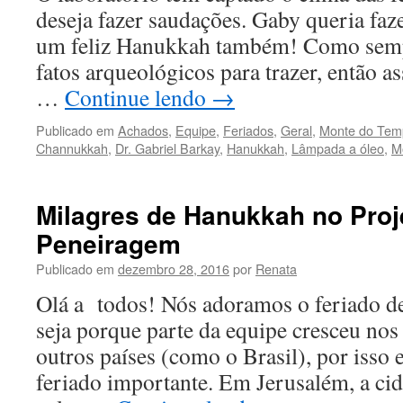
deseja fazer saudações. Gaby queria fa
um feliz Hanukkah também! Como semp
fatos arqueológicos para trazer, então as
…
Continue lendo
→
Publicado em
Achados
,
Equipe
,
Feriados
,
Geral
,
Monte do Tem
Channukkah
,
Dr. Gabriel Barkay
,
Hanukkah
,
Lâmpada a óleo
,
M
Milagres de Hanukkah no Proj
Peneiragem
Publicado em
dezembro 28, 2016
por
Renata
Olá a todos! Nós adoramos o feriado d
seja porque parte da equipe cresceu no
outros países (como o Brasil), por isso 
feriado importante. Em Jerusalém, a cid