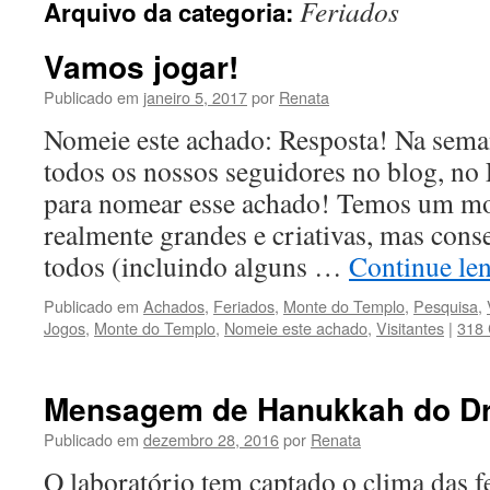
Feriados
Arquivo da categoria:
conteúdo
Vamos jogar!
Publicado em
janeiro 5, 2017
por
Renata
Nomeie este achado: Resposta! Na sema
todos os nossos seguidores no blog, no
para nomear esse achado! Temos um mo
realmente grandes e criativas, mas con
todos (incluindo alguns …
Continue le
Publicado em
Achados
,
Feriados
,
Monte do Templo
,
Pesquisa
,
Jogos
,
Monte do Templo
,
Nomeie este achado
,
Visitantes
|
318 
Mensagem de Hanukkah do Dr
Publicado em
dezembro 28, 2016
por
Renata
O laboratório tem captado o clima das fe