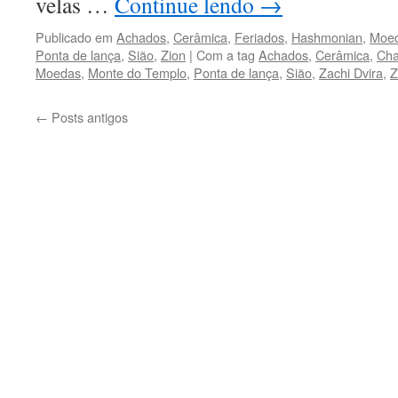
velas …
Continue lendo
→
Publicado em
Achados
,
Cerâmica
,
Feriados
,
Hashmonian
,
Moe
Ponta de lança
,
Sião
,
Zion
|
Com a tag
Achados
,
Cerâmica
,
Cha
Moedas
,
Monte do Templo
,
Ponta de lança
,
Sião
,
Zachi Dvira
,
Z
←
Posts antigos