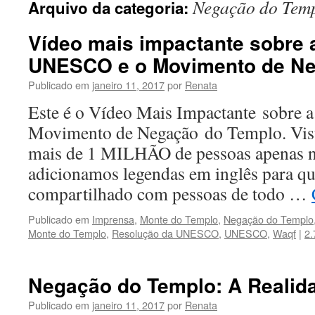
Negação do Tem
Arquivo da categoria:
conteúdo
Vídeo mais impactante sobre 
UNESCO e o Movimento de Ne
Publicado em
janeiro 11, 2017
por
Renata
Este é o Vídeo Mais Impactante sobre
Movimento de Negação do Templo. Vist
mais de 1 MILHÃO de pessoas apenas n
adicionamos legendas em inglês para qu
compartilhado com pessoas de todo …
Publicado em
Imprensa
,
Monte do Templo
,
Negação do Templo
Monte do Templo
,
Resolução da UNESCO
,
UNESCO
,
Waqf
|
2.
Negação do Templo: A Realid
Publicado em
janeiro 11, 2017
por
Renata