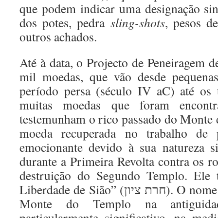
que podem indicar uma designação sin
dos potes, pedra
sling-shots
, pesos de
outros achados.
Até à data, o Projecto de Peneiragem d
mil moedas, que vão desde pequena
período persa (século IV aC) até os
muitas moedas que foram encontr
testemunham o rico passado do Monte 
moeda recuperada no trabalho de p
emocionante devido à sua natureza s
durante a Primeira Revolta contra os 
destruição do Segundo Templo. Ele t
Liberdade de Sião” (חרת ציון). O nome “Zion” era o nome do
Monte do Templo na antiguida
particularmente significativo, na me