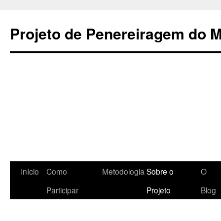
Projeto de Penereiragem do 
Pular
Início
Como
Metodologia
Sobre o
O
para
Participar
Projeto
Blog
o