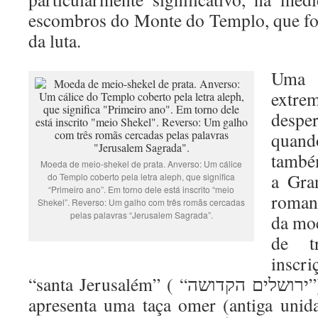
escombros do Monte do Templo, que fo
da luta.
Uma
extr
despe
quan
també
Moeda de meio-shekel de prata. Anverso: Um cálice
a Gra
do Templo coberto pela letra aleph, que significa
“Primeiro ano”. Em torno dele está inscrito “meio
roman
Shekel”. Reverso: Um galho com três romãs cercadas
pelas palavras “Jerusalem Sagrada”.
da mo
de t
inscri
“santa Jerusalém” ( “ירושלים הקדושה”). O reverso da moeda
apresenta uma taça omer (antiga uni