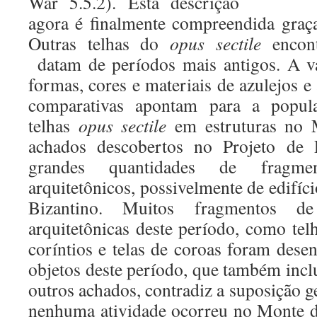
War 5.5.2). Esta descrição
agora é finalmente compreendida graça
Outras telhas do
opus sectile
encont
datam de períodos mais antigos. A v
formas, cores e materiais de azulejos 
comparativas apontam para a popul
telhas
opus sectile
em estruturas no 
achados descobertos no Projeto de 
grandes quantidades de fragme
arquitetônicos, possivelmente de edifíc
Bizantino. Muitos fragmentos 
arquitetônicas deste período, como telh
coríntios e telas de coroas foram dese
objetos deste período, que também inc
outros achados, contradiz a suposição g
nenhuma atividade ocorreu no Monte d